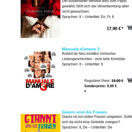
Der Außenseiter Melville wird zum Papst
gewählt, fühlt sich der Verantwortung aber
nicht gewachsen.
Sprachen: It – Untertitel: En, Fr, It
17,90 €
*
Manuale d'amore 3
Robert de Niro inmitten römischer
Liebesgeschichten - eine tolle Komödie.
Sprachen: It – Untertitel: It
Regulärer Preis:
15,90 €
Sonderpreis:
9,90 €
*
Gianni und die Frauen
Gianni ist von tollen Frauen umgeben. Sollt
sich da nicht eine Geliebte zulegen?
Sprachen: It, De – Untertitel: De