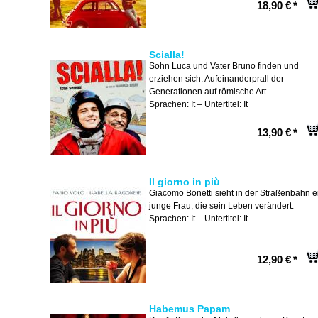
18,90 €
*
Scialla!
Sohn Luca und Vater Bruno finden und
erziehen sich. Aufeinanderprall der
Generationen auf römische Art.
Sprachen: It – Untertitel: It
13,90 €
*
Il giorno in più
Giacomo Bonetti sieht in der Straßenbahn e
junge Frau, die sein Leben verändert.
Sprachen: It – Untertitel: It
12,90 €
*
Habemus Papam