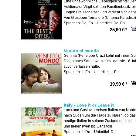
Eine ungewöhnliche Liebesgeschichte: Der
Auktionator Virgil soll den Familienbesitz ei
jungen Frau schätzen und verliebt sich dabe
Von Giuseppe Tornatore (Cinema Paradiso)
Sprachen: De, En – Untertitel: De, En
25,90 €
*
Venuto al mondo
Gemma (Penelope Cruz) kehrt mit ihrem S
Diego nach Sarajewo zurück, das sie 16 Ja
zuvor verlassen hatte.
Sprachen: It, En – Untertitel: It, En
19,90 €
*
Italy - Love it or Leave it
Luca und Gustav bereisen Italien von Nord
nach Süden um die Frage zu klären, ob das
heutige Italien in seinem Zustand noch lebe
und liebenswert ist. Ganz toll!
Sprachen: It, De – Untertitel: De