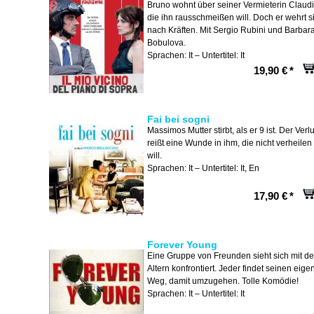
Bruno wohnt über seiner Vermieterin Claudi
die ihn rausschmeißen will. Doch er wehrt s
nach Kräften. Mit Sergio Rubini und Barbar
Bobulova.
Sprachen: It – Untertitel: It
19,90 €
*
Fai bei sogni
Massimos Mutter stirbt, als er 9 ist. Der Verlu
reißt eine Wunde in ihm, die nicht verheilen
will.
Sprachen: It – Untertitel: It, En
17,90 €
*
Forever Young
Eine Gruppe von Freunden sieht sich mit d
Altern konfrontiert. Jeder findet seinen eig
Weg, damit umzugehen. Tolle Komödie!
Sprachen: It – Untertitel: It