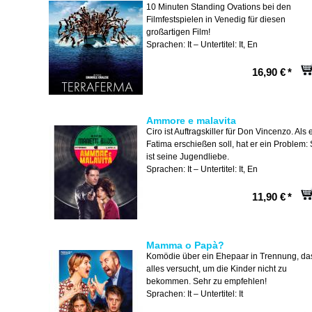
10 Minuten Standing Ovations bei den
Filmfestspielen in Venedig für diesen
großartigen Film!
Sprachen: It – Untertitel: It, En
16,90 €
*
Ammore e malavita
Ciro ist Auftragskiller für Don Vincenzo. Als 
Fatima erschießen soll, hat er ein Problem: 
ist seine Jugendliebe.
Sprachen: It – Untertitel: It, En
11,90 €
*
Mamma o Papà?
Komödie über ein Ehepaar in Trennung, da
alles versucht, um die Kinder nicht zu
bekommen. Sehr zu empfehlen!
Sprachen: It – Untertitel: It