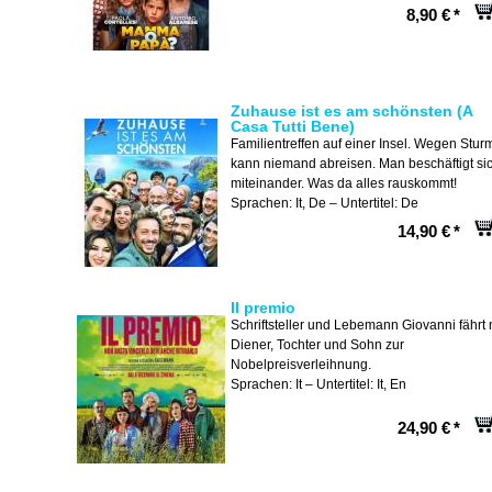
8,90 €
*
Zuhause ist es am schönsten (A
Casa Tutti Bene)
Familientreffen auf einer Insel. Wegen Stur
kann niemand abreisen. Man beschäftigt si
miteinander. Was da alles rauskommt!
Sprachen: It, De – Untertitel: De
14,90 €
*
Il premio
Schriftsteller und Lebemann Giovanni fährt 
Diener, Tochter und Sohn zur
Nobelpreisverleihnung.
Sprachen: It – Untertitel: It, En
24,90 €
*