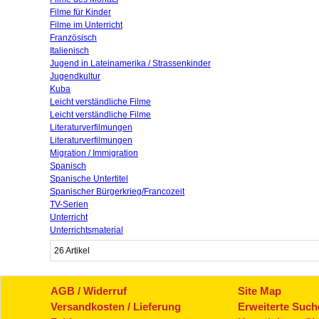
Filme für Kinder
Filme im Unterricht
Französisch
Italienisch
Jugend in Lateinamerika / Strassenkinder
Jugendkultur
Kuba
Leicht verständliche Filme
Leicht verständliche Filme
Literaturverfilmungen
Literaturverfilmungen
Migration / Immigration
Spanisch
Spanische Untertitel
Spanischer Bürgerkrieg/Francozeit
TV-Serien
Unterricht
Unterrichtsmaterial
26 Artikel
AGB / Widerruf
Site Map
Versandkosten / Lieferung
Erweiterte Such