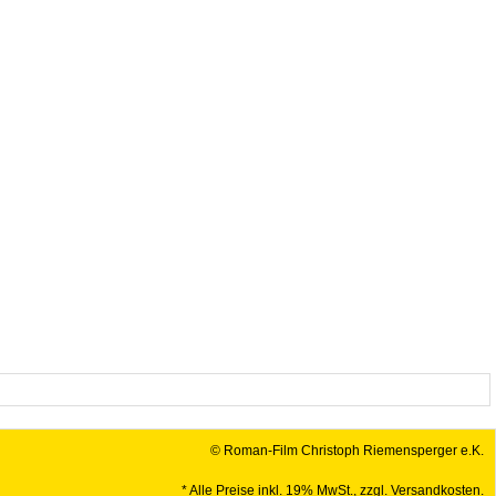
© Roman-Film Christoph Riemensperger e.K.
* Alle Preise inkl. 19% MwSt., zzgl. Versandkosten.