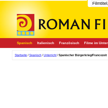
Spanisch
Italienisch
Französisch
Filme im Unter
Startseite
/
Spanisch
/
Unterricht
/
Spanischer Bürgerkrieg/Francozeit