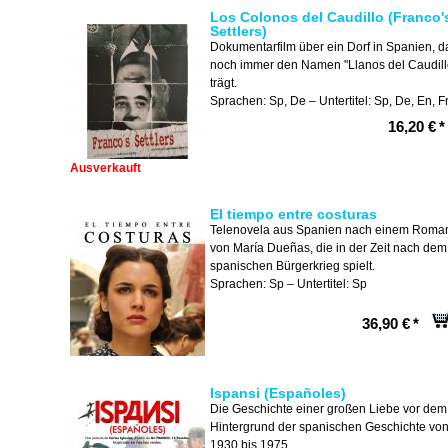
Los Colonos del Caudillo (Franco'
Settlers)
Dokumentarfilm über ein Dorf in Spanien, d
noch immer den Namen "Llanos del Caudill
trägt.
Sprachen: Sp, De – Untertitel: Sp, De, En, F
16,20 €
*
Ausverkauft
El tiempo entre costuras
Telenovela aus Spanien nach einem Roma
von María Dueñas, die in der Zeit nach dem
spanischen Bürgerkrieg spielt.
Sprachen: Sp – Untertitel: Sp
36,90 €
*
Ispansi (Españoles)
Die Geschichte einer großen Liebe vor dem
Hintergrund der spanischen Geschichte vo
1930 bis 1975.