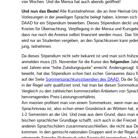
vier Wochen. Und die Mensa hat auch abends geöffnet!
Und nun das Beste!
Alle Kursteilnehmer, die an ihrer Heimat-Uni
Vorlesungen in der jeweiligen Sprache belegt haben, können sich
DAAD für ein Stipendium bewerben. Dieses Stipendium deckt ung
Kosten für Übernachtung, Verpflegung in der Mensa und Kursgeb
dass nur noch die Anreise selbst finanziert werden muss. Das S
wird nur an Studenten vergeben, an den Sprachkursen kann jeder,
jung, teilnehmen.
Da dieses Stipendium nicht sehr bekannt ist und man sich frühzei
anmelden muss (15. November für die Kurse des
folgenden
Jahr
seit Jahren eine "hohe Zuteilungsquote" erreicht. Andersgesagt: 
bewirbt, hat das Stipendium schon fast sicher. Genaueres dazu f
auf der Seite
Sommersprachkursstipendien des DAAD.
Da die Sp
in der Regel sehr qualifiziert sind, hat man bei diesen Sommerku
Vergleich zu den zahlreichen kommerziellen Anbietern von Sprac
hervorragendes Preis-Leistungsverhältnis.
Am meisten profitiert man von einem Sommerkurs, wenn man auf
Sprachniveau ist, also schon einen Grundstock an Wörtern hat, 
1-2 Semestern an der Uni. Und zwar aus dem Grund, dass man e
bischen sprachlicher Grundlage schafft, sich auch in der Freizeit 
anderen Sprachschülern zusammenzuschließen, die nicht aus D
kommen. In den gemischt-nationalen Gruppen wird in der Regel d
erlernende Sprache (Italienisch oder Spanisch) gesprochen. Und