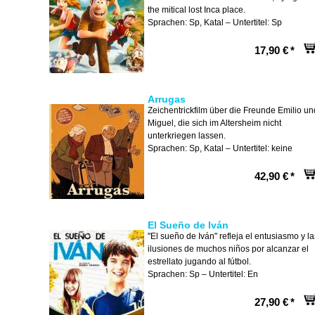
the mitical lost Inca place.
Sprachen: Sp, Katal – Untertitel: Sp
17,90 €
*
Arrugas
Zeichentrickfilm über die Freunde Emilio un
Miguel, die sich im Altersheim nicht
unterkriegen lassen.
Sprachen: Sp, Katal – Untertitel: keine
42,90 €
*
El Sueño de Iván
"El sueño de Iván" refleja el entusiasmo y la
ilusiones de muchos niños por alcanzar el
estrellato jugando al fútbol.
Sprachen: Sp – Untertitel: En
27,90 €
*