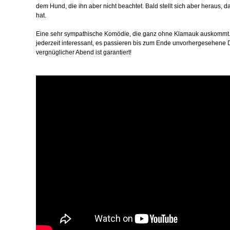
dem Hund, die ihn aber nicht beachtet. Bald stellt sich aber heraus, d
hat.
Eine sehr sympathische Komödie, die ganz ohne Klamauk auskommt. D
jederzeit interessant, es passieren bis zum Ende unvorhergesehene 
vergnüglicher Abend ist garantiert!