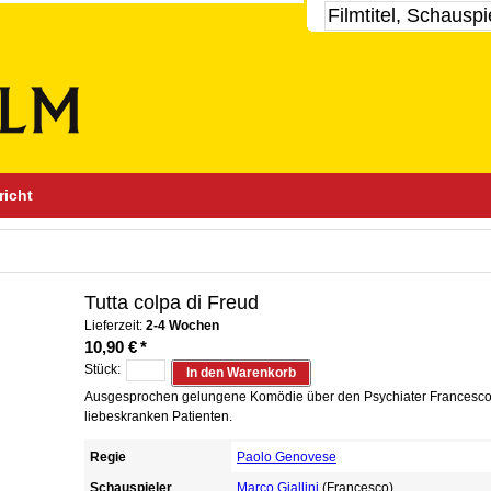
richt
Tutta colpa di Freud
Lieferzeit:
2-4 Wochen
10,90 €
*
Stück:
In den Warenkorb
Ausgesprochen gelungene Komödie über den Psychiater Francesco
liebeskranken Patienten.
Regie
Paolo Genovese
Schauspieler
Marco Giallini
(Francesco)