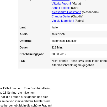
Vittoria Puccini
(Marta)
Anna Foglietta
(Sara)
Alessandro Gassmann
(Alessandro)
Claudia Gerini
(Claudia)
Vinicio Marchioni
(Fabio)
Land
Italien
Audio
Italienisch
Untertitel
Italienisch, Englisch
Dauer
119 Min.
Erscheinungsjahr
30.08.2019
FSK
Nicht geprüft. Diese DVD ist in Italien ohne
Altersbeschränkung freigegeben.
che Fälle kümmern. Eine Buchhändlerin,
ine 18-jährige, die mit einem
 hat, die Frauen aufzugeben und sich
 seine von ihm verehrten Töchter sind,
lbst verliebt ist, in die schöne Frau mit