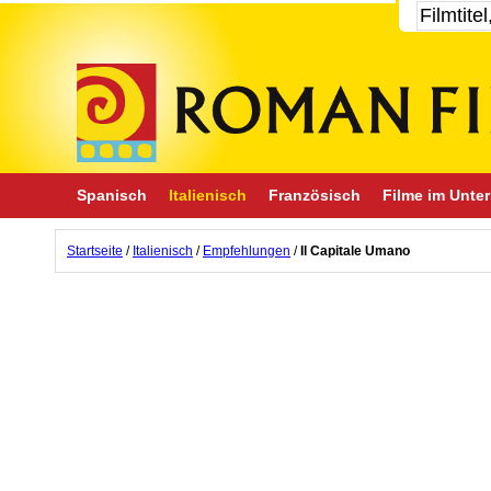
Spanisch
Italienisch
Französisch
Filme im Unter
Startseite
/
Italienisch
/
Empfehlungen
/
Il Capitale Umano