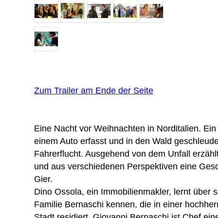
Zum Trailer am Ende der Seite
Eine Nacht vor Weih­nachten in Nord­ita­lien. Ein
einem Auto erfasst und in den Wald geschleu­der
Fahrer­flucht. Ausgehend von dem Unfall erzählt
und aus verschie­denen Perspek­tiven eine Gesc
Gier.
Dino Ossola, ein Immo­bi­li­en­makler, lernt über
Familie Bernaschi kennen, die in einer hoch­herr­s
Stadt residiert. Giovanni Bernaschi ist Chef eine