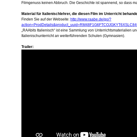
Filmgenuss keinen Abbruch. Die Geschichte ist spannend, so dass man
Material für Italienischlehrer, die diesen Film im Unterricht behan
Finden Sie auf der Webseite:
http://www.raabe.de/go/?
action=ProdDetails&product_uuid=RM48F1G6FTCOJGKYT6XSLC8
„RAAbits Italienisch“ ist eine Sammlung von Unterrichtsmaterialien u
Italienischunterricht an weiterführenden Schulen (Gymnasien).
Trailer: