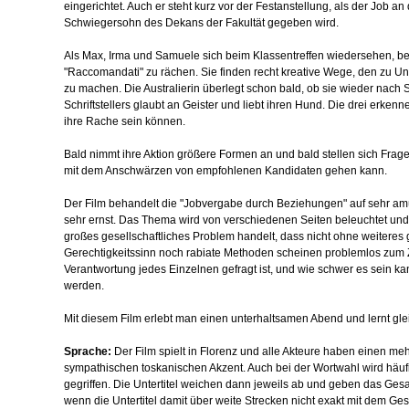
eingerichtet. Auch er steht kurz vor der Festanstellung, als der Job a
Schwiegersohn des Dekans der Fakultät gegeben wird.
Als Max, Irma und Samuele sich beim Klassentreffen wiedersehen, be
"Raccomandati" zu rächen. Sie finden recht kreative Wege, den zu U
zu machen. Die Australierin überlegt schon bald, ob sie wieder nach 
Schriftstellers glaubt an Geister und liebt ihren Hund. Die drei erken
ihre Rache sein können.
Bald nimmt ihre Aktion größere Formen an und bald stellen sich Frage
mit dem Anschwärzen von empfohlenen Kandidaten gehen kann.
Der Film behandelt die "Jobvergabe durch Beziehungen" auf sehr am
sehr ernst. Das Thema wird von verschiedenen Seiten beleuchtet und
großes gesellschaftliches Problem handelt, dass nicht ohne weiteres
Gerechtigkeitssinn noch rabiate Methoden scheinen problemlos zum Zi
Verantwortung jedes Einzelnen gefragt ist, und wie schwer es sein ka
werden.
Mit diesem Film erlebt man einen unterhaltsamen Abend und lernt glei
Sprache:
Der Film spielt in Florenz und alle Akteure haben einen me
sympathischen toskanischen Akzent. Auch bei der Wortwahl wird häufi
gegriffen. Die Untertitel weichen dann jeweils ab und geben das Gesag
wenn die Untertitel damit über weite Strecken nicht exakt mit dem G