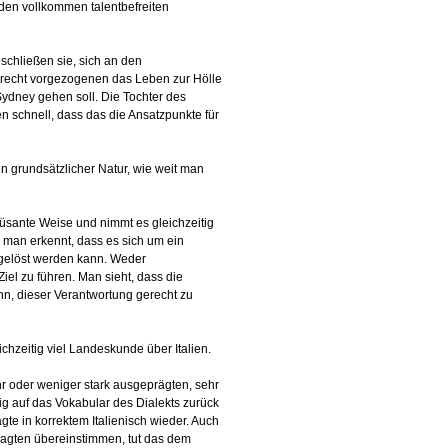
n den vollkommen talentbefreiten
schließen sie, sich an den
nrecht vorgezogenen das Leben zur Hölle
Sydney gehen soll. Die Tochter des
nen schnell, dass das die Ansatzpunkte für
n grundsätzlicher Natur, wie weit man
üsante Weise und nimmt es gleichzeitig
 man erkennt, dass es sich um ein
 gelöst werden kann. Weder
el zu führen. Man sieht, dass die
nn, dieser Verantwortung gerecht zu
chzeitig viel Landeskunde über Italien.
hr oder weniger stark ausgeprägten, sehr
g auf das Vokabular des Dialekts zurück
te in korrektem Italienisch wieder. Auch
esagten übereinstimmen, tut das dem