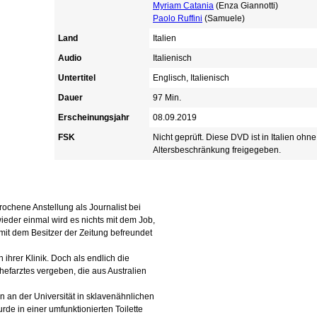
Myriam Catania
(Enza Giannotti)
Paolo Ruffini
(Samuele)
Land
Italien
Audio
Italienisch
Untertitel
Englisch, Italienisch
Dauer
97 Min.
Erscheinungsjahr
08.09.2019
FSK
Nicht geprüft. Diese DVD ist in Italien ohne
Altersbeschränkung freigegeben.
rochene Anstellung als Journalist bei
ieder einmal wird es nichts mit dem Job,
 mit dem Besitzer der Zeitung befreundet
 ihrer Klinik. Doch als endlich die
hefarztes vergeben, die aus Australien
en an der Universität in sklavenähnlichen
rde in einer umfunktionierten Toilette