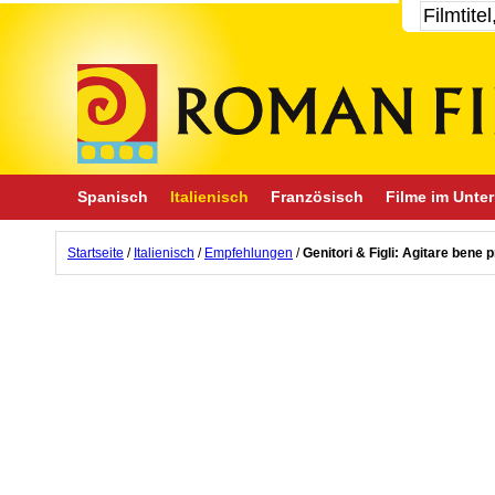
Spanisch
Italienisch
Französisch
Filme im Unter
Startseite
/
Italienisch
/
Empfehlungen
/
Genitori & Figli: Agitare bene 