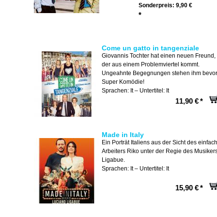
Sonderpreis:
9,90 €
*
Come un gatto in tangenziale
Giovannis Tochter hat einen neuen Freund,
der aus einem Problemviertel kommt.
Ungeahnte Begegnungen stehen ihm bevor
Super Komödie!
Sprachen: It – Untertitel: It
11,90 €
*
Made in Italy
Ein Porträt Italiens aus der Sicht des einfac
Arbeiters Riko unter der Regie des Musiker
Ligabue.
Sprachen: It – Untertitel: It
15,90 €
*