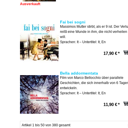
Ausverkauft
Fai bei sogni
Massimos Mutter stirbt, als er 9 ist. Der Verlu
reißt eine Wunde in ihm, die nicht verheilen
will.
Sprachen: It – Untertitel: It, En
17,90 €
*
Bella addormentata
Film von Marco Bellocchio über parallele
Geschichten, die sich innerhalb von 6 Tage
entwickeln.
Sprachen: It – Untertitel: It, En
11,90 €
*
Artikel 1 bis 50 von 380 gesamt