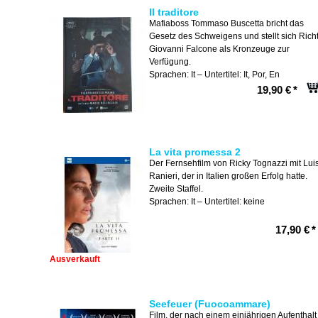
Il traditore
Mafiaboss Tommaso Buscetta bricht das
Gesetz des Schweigens und stellt sich Rich
Giovanni Falcone als Kronzeuge zur
Verfügung.
Sprachen: It – Untertitel: It, Por, En
19,90 €
*
La vita promessa 2
Der Fernsehfilm von Ricky Tognazzi mit Lui
Ranieri, der in Italien großen Erfolg hatte.
Zweite Staffel.
Sprachen: It – Untertitel: keine
17,90 €
*
Ausverkauft
Seefeuer (Fuocoammare)
Film, der nach einem einjährigen Aufenthalt