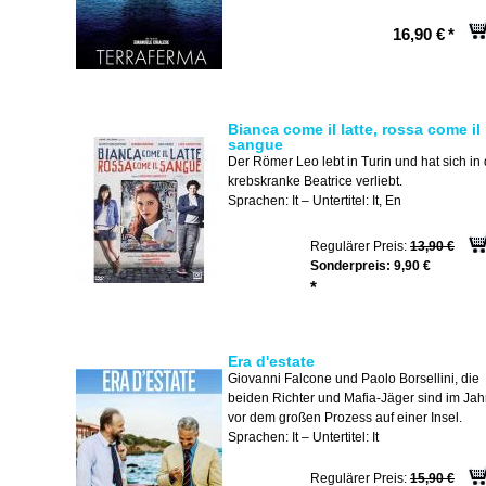
16,90 €
*
Bianca come il latte, rossa come il
sangue
Der Römer Leo lebt in Turin und hat sich in 
krebskranke Beatrice verliebt.
Sprachen: It – Untertitel: It, En
Regulärer Preis:
13,90 €
Sonderpreis:
9,90 €
*
Era d'estate
Giovanni Falcone und Paolo Borsellini, die
beiden Richter und Mafia-Jäger sind im Jah
vor dem großen Prozess auf einer Insel.
Sprachen: It – Untertitel: It
Regulärer Preis:
15,90 €