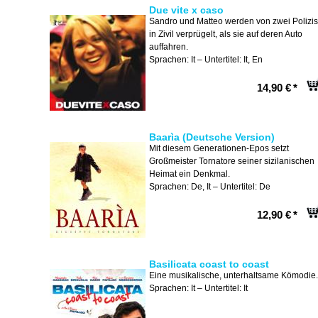
Due vite x caso
Sandro und Matteo werden von zwei Polizis
in Zivil verprügelt, als sie auf deren Auto
auffahren.
Sprachen: It – Untertitel: It, En
14,90 €
*
Baarìa (Deutsche Version)
Mit diesem Generationen-Epos setzt
Großmeister Tornatore seiner sizilanischen
Heimat ein Denkmal.
Sprachen: De, It – Untertitel: De
12,90 €
*
Basilicata coast to coast
Eine musikalische, unterhaltsame Kömodie.
Sprachen: It – Untertitel: It