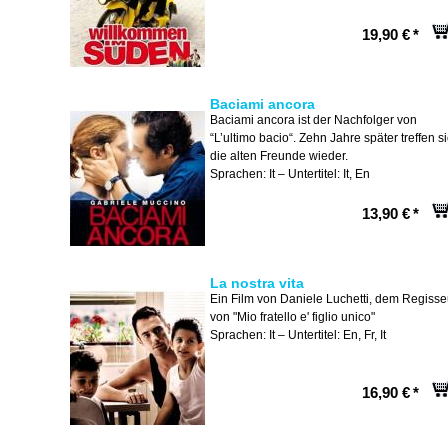
19,90 €
*
Baciami ancora
Baciami ancora ist der Nachfolger von
“L’ultimo bacio“. Zehn Jahre später treffen s
die alten Freunde wieder.
Sprachen: It – Untertitel: It, En
13,90 €
*
La nostra vita
Ein Film von Daniele Luchetti, dem Regisse
von "Mio fratello e' figlio unico"
Sprachen: It – Untertitel: En, Fr, It
16,90 €
*