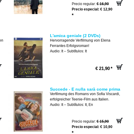
Precio regular:
€ 16,90
Precio especial:
€ 12,90
*
L'amica geniale (2 DVDs)
en
Hervorragende Verfilmung von Elena
Ferrantes Erfolgsroman!
Audio: It – Subtítulos: It
€ 21,90
*
Succede - E nulla sarà come prima
Verfilmung des Romans von Sofia Viscardi,
erfolgreicher Teenie-Film aus Italien.
Audio: It – Subtítulos: It, En
Precio regular:
€ 15,90
Precio especial:
€ 10,90
*