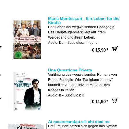
Maria Montessori - Ein Leben für die
Kinder
Das Leben der wegweisenden Pädagogin.
Das Hauptaugenmerk liegt auf ihrem
Werdegang und ihrem Leben.
Audio: De – Subtítulos: ninguno
€ 15,90
*
Una Questione Privata
n
Verfilmung des wegweisenden Romans von
Beppe Fenoglio. Wie "Partigiano Johnny"
handelt er von den letzten Monaten des
Krieges in Italien.
Audio: It – Subtítulos: It
€ 11,90
*
Ai raccomandati c'è chi dice no
Drei Freunde setzen sich gegen das System