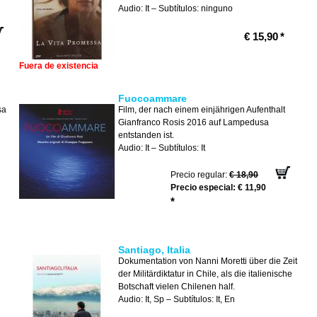
Audio: It – Subtítulos: ninguno
€ 15,90
*
Fuera de existencia
Fuocoammare
sa
Film, der nach einem einjährigen Aufenthalt
Gianfranco Rosis 2016 auf Lampedusa
entstanden ist.
Audio: It – Subtítulos: It
Precio regular:
€ 18,90
Precio especial:
€ 11,90
*
Santiago, Italia
Dokumentation von Nanni Moretti über die Zeit
der Militärdiktatur in Chile, als die italienische
Botschaft vielen Chilenen half.
Audio: It, Sp – Subtítulos: It, En