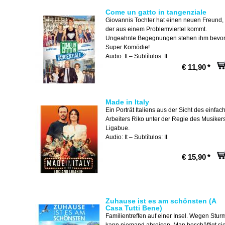
Come un gatto in tangenziale
Giovannis Tochter hat einen neuen Freund,
der aus einem Problemviertel kommt.
Ungeahnte Begegnungen stehen ihm bevor
Super Komödie!
Audio: It – Subtítulos: It
€ 11,90
*
Made in Italy
Ein Porträt Italiens aus der Sicht des einfac
Arbeiters Riko unter der Regie des Musiker
Ligabue.
Audio: It – Subtítulos: It
€ 15,90
*
Zuhause ist es am schönsten (A
Casa Tutti Bene)
Familientreffen auf einer Insel. Wegen Stur