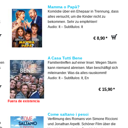
Mamma o Papà?
Komödie über ein Ehepaar in Trennung, dass
alles versucht, um die Kinder nicht zu
.
bekommen. Sehr zu empfehlen!
Audio: It – Subtítulos: It
€ 8,90
*
A Casa Tutti Bene
hen
Familientreffen auf einer Insel. Wegen Sturm
s
kann niemand abreisen. Man beschäftigt sich
miteinander. Was da alles rauskommt!
Audio: It – Subtítulos: It, En
€ 15,90
*
Fuera de existencia
Come saltano i pesci
Verfilmung des Romans von Simone Riccioni
m
und Jonathan Arpetti. Schöner Film über die