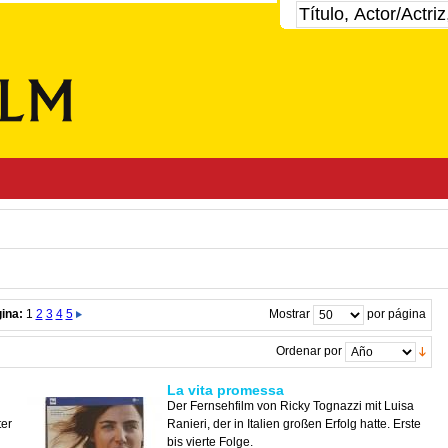
ina:
1
2
3
4
5
Mostrar
por página
Ordenar por
La vita promessa
Der Fernsehfilm von Ricky Tognazzi mit Luisa
ter
Ranieri, der in Italien großen Erfolg hatte. Erste
bis vierte Folge.