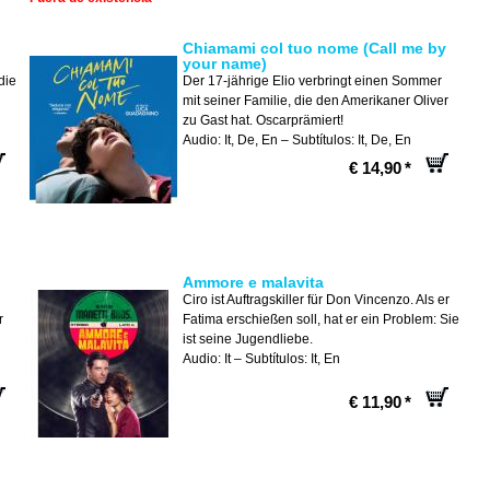
Chiamami col tuo nome (Call me by
your name)
die
Der 17-jährige Elio verbringt einen Sommer
mit seiner Familie, die den Amerikaner Oliver
zu Gast hat. Oscarprämiert!
Audio: It, De, En – Subtítulos: It, De, En
€ 14,90
*
Ammore e malavita
Ciro ist Auftragskiller für Don Vincenzo. Als er
r
Fatima erschießen soll, hat er ein Problem: Sie
ist seine Jugendliebe.
Audio: It – Subtítulos: It, En
€ 11,90
*