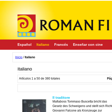
Español
Italiano
Francés
Enseñar con cine
Inicio
/
Italiano
Italiano
Artículos 1 a 50 de 380 totales
Pág
Il traditore
Mafiaboss Tommaso Buscetta bricht das
Gesetz des Schweigens und stellt sich Rich
Giovanni Falcone als Kronzeuge zur