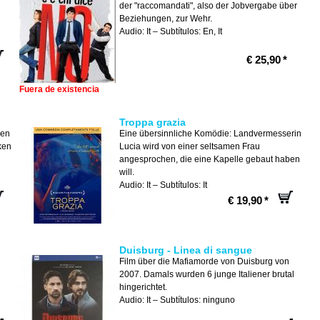
der "raccomandati", also der Jobvergabe über
Beziehungen, zur Wehr.
Audio: It – Subtítulos: En, It
€ 25,90
*
Fuera de existencia
Troppa grazia
den
Eine übersinnliche Komödie: Landvermesserin
ken
Lucia wird von einer seltsamen Frau
angesprochen, die eine Kapelle gebaut haben
will.
Audio: It – Subtítulos: It
€ 19,90
*
Duisburg - Linea di sangue
Film über die Mafiamorde von Duisburg von
2007. Damals wurden 6 junge Italiener brutal
hingerichtet.
Audio: It – Subtítulos: ninguno