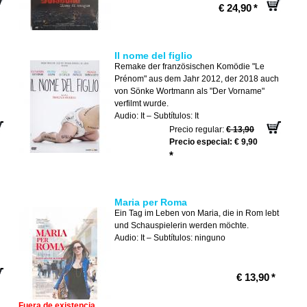
€ 24,90
*
Il nome del figlio
Remake der französischen Komödie "Le
Prénom" aus dem Jahr 2012, der 2018 auch
von Sönke Wortmann als "Der Vorname"
verfilmt wurde.
Audio: It – Subtítulos: It
Precio regular:
€ 13,90
Precio especial:
€ 9,90
*
Maria per Roma
Ein Tag im Leben von Maria, die in Rom lebt
und Schauspielerin werden möchte.
Audio: It – Subtítulos: ninguno
€ 13,90
*
Fuera de existencia