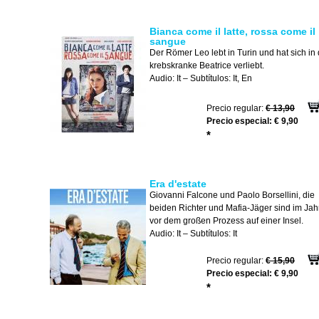
Bianca come il latte, rossa come il
sangue
Der Römer Leo lebt in Turin und hat sich in 
krebskranke Beatrice verliebt.
Audio: It – Subtítulos: It, En
Precio regular:
€ 13,90
Precio especial:
€ 9,90
*
Era d'estate
Giovanni Falcone und Paolo Borsellini, die
beiden Richter und Mafia-Jäger sind im Jah
vor dem großen Prozess auf einer Insel.
Audio: It – Subtítulos: It
Precio regular:
€ 15,90
Precio especial:
€ 9,90
*