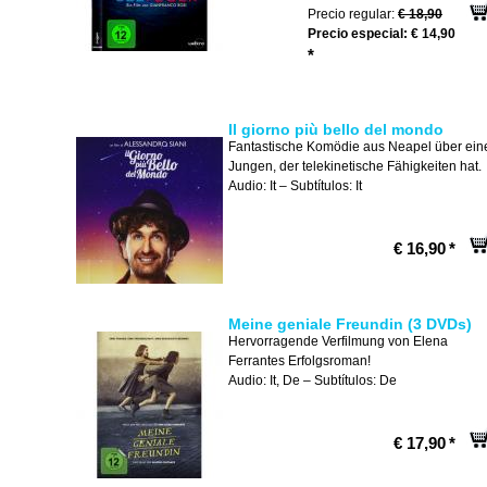
Precio regular:
€ 18,90
Precio especial:
€ 14,90
*
Il giorno più bello del mondo
Fantastische Komödie aus Neapel über ein
Jungen, der telekinetische Fähigkeiten hat.
Audio: It – Subtítulos: It
€ 16,90
*
Meine geniale Freundin (3 DVDs)
Hervorragende Verfilmung von Elena
Ferrantes Erfolgsroman!
Audio: It, De – Subtítulos: De
€ 17,90
*