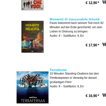
€ 12,90
*
Momenti di trascurabile felicità
Paolo bekommt nach seinem Tod noch 92
Minuten auf der Erde geschenkt, um sein
Leben in Ordnung zu bringen.
Audio: It – Subtítulos: It, En
€ 17,90
*
Terraferma
10 Minuten Standing Ovations bei den
Filmfestspielen in Venedig für diesen
großartigen Film!
Audio: It – Subtítulos: It, En
€ 16,90
*