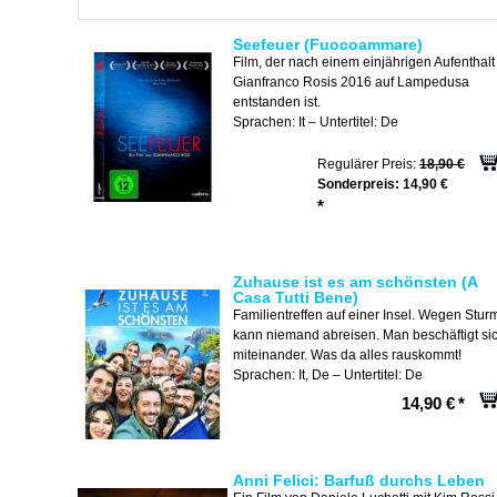
Seefeuer (Fuocoammare)
Film, der nach einem einjährigen Aufenthalt
Gianfranco Rosis 2016 auf Lampedusa
entstanden ist.
Sprachen: It – Untertitel: De
Regulärer Preis:
18,90 €
Sonderpreis:
14,90 €
*
Zuhause ist es am schönsten (A
Casa Tutti Bene)
Familientreffen auf einer Insel. Wegen Stur
kann niemand abreisen. Man beschäftigt si
miteinander. Was da alles rauskommt!
Sprachen: It, De – Untertitel: De
14,90 €
*
Anni Felici: Barfuß durchs Leben