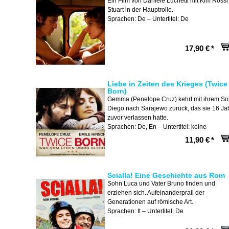
Ein Film von Daniele Luchetti mit Kim Rossi
Stuart in der Hauptrolle.
Sprachen: De – Untertitel: De
17,90 €
*
Liebe in Zeiten des Krieges (Twice
Born)
Gemma (Penelope Cruz) kehrt mit ihrem S
Diego nach Sarajewo zurück, das sie 16 Ja
zuvor verlassen hatte.
Sprachen: De, En – Untertitel: keine
11,90 €
*
Scialla! Eine Geschichte aus Rom
Sohn Luca und Vater Bruno finden und
erziehen sich. Aufeinanderprall der
Generationen auf römische Art.
Sprachen: It – Untertitel: De