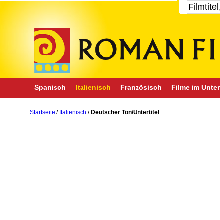
Spanisch
Italienisch
Französisch
Filme im Unter
Startseite
/
Italienisch
/
Deutscher Ton/Untertitel