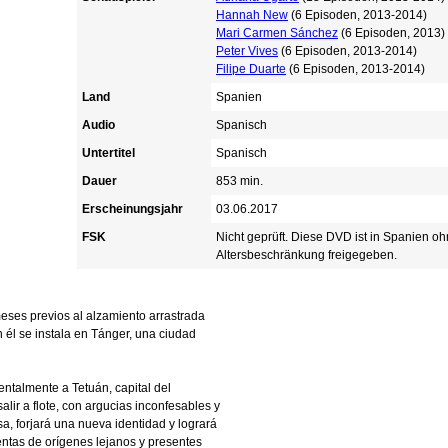
Hannah New
(6 Episoden, 2013-2014)
Mari Carmen Sánchez
(6 Episoden, 2013)
Peter Vives
(6 Episoden, 2013-2014)
Filipe Duarte
(6 Episoden, 2013-2014)
Land
Spanien
Audio
Spanisch
Untertitel
Spanisch
Dauer
853 min.
Erscheinungsjahr
03.06.2017
FSK
Nicht geprüft. Diese DVD ist in Spanien o
Altersbeschränkung freigegeben.
eses previos al alzamiento arrastrada
él se instala en Tánger, una ciudad
ntalmente a Tetuán, capital del
ir a flote, con argucias inconfesables y
a, forjará una nueva identidad y logrará
entas de orígenes lejanos y presentes