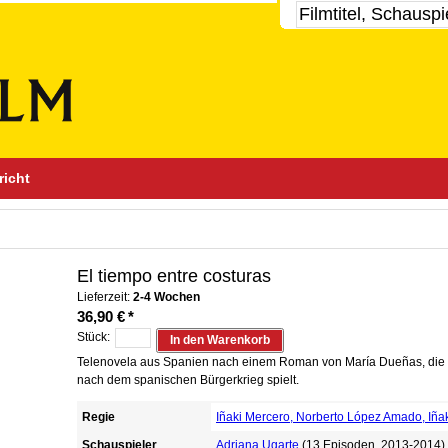
richt
El tiempo entre costuras
Lieferzeit:
2-4 Wochen
36,90 €
*
Stück:
In den Warenkorb
Telenovela aus Spanien nach einem Roman von María Dueñas, die i
nach dem spanischen Bürgerkrieg spielt.
Regie
Iñaki Mercero, Norberto López Amado, Iñak
Schauspieler
Adriana Ugarte
(13 Episoden, 2013-2014)