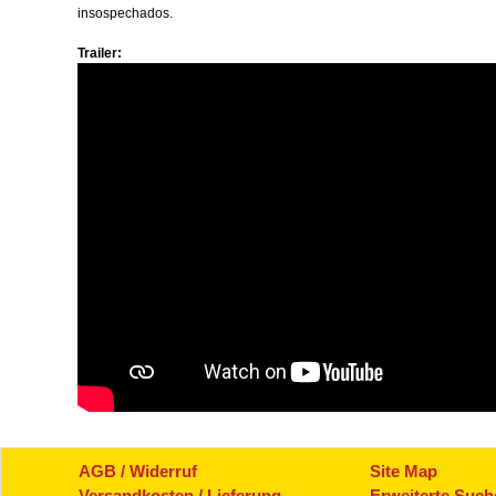
insospechados.
Trailer:
AGB / Widerruf
Site Map
Versandkosten / Lieferung
Erweiterte Such