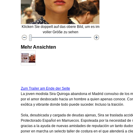
Klicken Sie doppelt auf das obere Bild, um es im
voller Größe zu sehen
Mehr Ansichten
Zum Trailer am Ende der Seite
La joven modista Sira Quiroga abandona el Madrid convulso de los m
por el amor desbocado hacia un hombre a quien apenas conoce. Con 
exótica y vibrante donde todo puede suceder. Incluso la traición.
Sola, desubicada y cargada de deudas ajenas, Sira se traslada accide
Protectorado Español en Marruecos. Espoleada por la necesidad de sal
gracias a la ayuda de nuevas amistades de reputación un tanto dudos
poner en marcha un selecto taller de costura en el que atenderá a cli