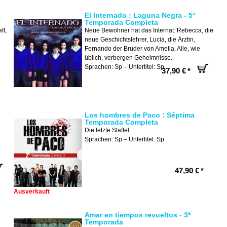
El Internado : Laguna Negra - 5ª
Temporada Completa
ft,
Neue Bewohner hat das Internat: Rebecca, die
neue Geschichtslehrer, Lucia, die Ärztin,
Fernando der Bruder von Amelia. Alle, wie
üblich, verbergen Geheimnisse.
Sprachen: Sp – Untertitel: Sp
37,90 €
*
Los hombres de Paco : Séptima
Temporada Completa
Die letzte Staffel
Sprachen: Sp – Untertitel: Sp
47,90 €
*
Ausverkauft
Amar en tiempos revueltos - 3ª
Temporada