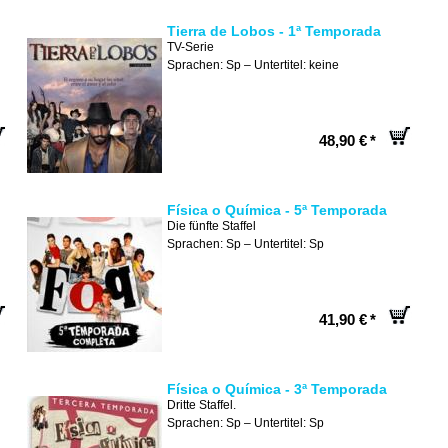
Tierra de Lobos - 1ª Temporada
TV-Serie
Sprachen: Sp – Untertitel: keine
48,90 €
*
Física o Química - 5ª Temporada
Die fünfte Staffel
Sprachen: Sp – Untertitel: Sp
41,90 €
*
Física o Química - 3ª Temporada
Dritte Staffel.
Sprachen: Sp – Untertitel: Sp