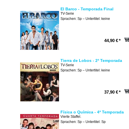
El Barco - Temporada Final
TV-Serie
Sprachen: Sp – Untertitel: keine
44,90 €
*
Tierra de Lobos - 2ª Temporada
TV-Serie
Sprachen: Sp – Untertitel: keine
37,90 €
*
Física o Química - 4ª Temporada
Vierte Staffel.
Sprachen: Sp – Untertitel: Sp