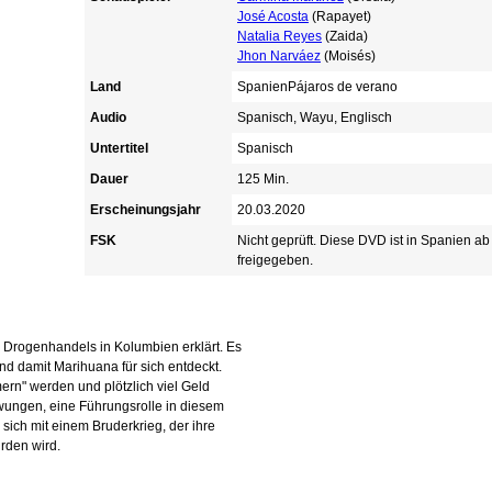
José Acosta
(Rapayet)
Natalia Reyes
(Zaida)
Jhon Narváez
(Moisés)
Land
SpanienPájaros de verano
Audio
Spanisch, Wayu, Englisch
Untertitel
Spanisch
Dauer
125 Min.
Erscheinungsjahr
20.03.2020
FSK
Nicht geprüft. Diese DVD ist in Spanien a
freigegeben.
 Drogenhandels in Kolumbien erklärt. Es
nd damit Marihuana für sich entdeckt.
ern" werden und plötzlich viel Geld
zwungen, eine Führungsrolle in diesem
ch mit einem Bruderkrieg, der ihre
rden wird.