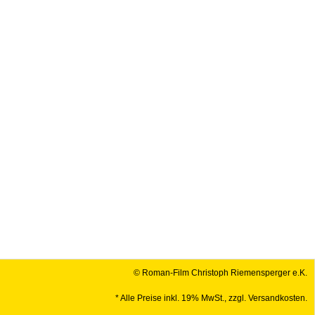
© Roman-Film Christoph Riemensperger e.K.
* Alle Preise inkl. 19% MwSt., zzgl. Versandkosten.