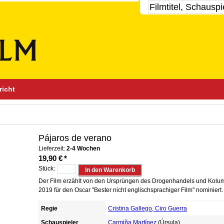
richt
Pájaros de verano
Lieferzeit:
2-4 Wochen
19,90 €
*
Stück:
In den Warenkorb
Der Film erzählt von den Ursprüngen des Drogenhandels und Kolum
2019 für den Oscar "Bester nicht englischsprachiger Film" nominiert.
Regie
Cristina Gallego, Ciro Guerra
Schauspieler
Carmiña Martínez
(Úrsula)