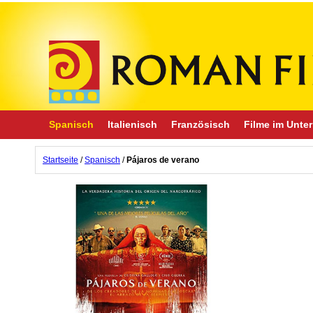
Spanisch
Italienisch
Französisch
Filme im Unter
Startseite
/
Spanisch
/
Pájaros de verano