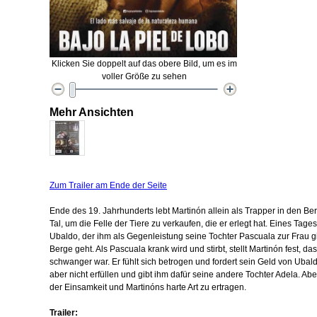
Klicken Sie doppelt auf das obere Bild, um es im
voller Größe zu sehen
Mehr Ansichten
Zum Trailer am Ende der Seite
Ende des 19. Jahrhunderts lebt Martinón allein als Trapper in den Be
Tal, um die Felle der Tiere zu verkaufen, die er erlegt hat. Eines Tag
Ubaldo, der ihm als Gegenleistung seine Tochter Pascuala zur Frau gib
Berge geht. Als Pascuala krank wird und stirbt, stellt Martinón fest,
schwanger war. Er fühlt sich betrogen und fordert sein Geld von Uba
aber nicht erfüllen und gibt ihm dafür seine andere Tochter Adela. A
der Einsamkeit und Martinóns harte Art zu ertragen.
Trailer: