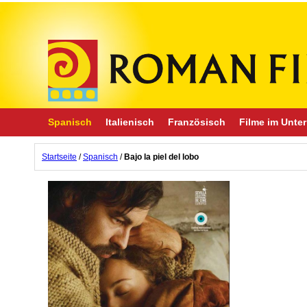
Spanisch
Italienisch
Französisch
Filme im Unter
Startseite
/
Spanisch
/
Bajo la piel del lobo