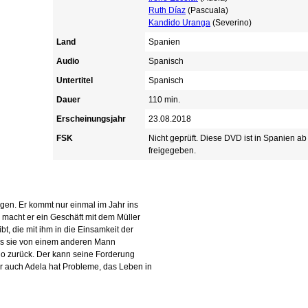
Ruth Díaz
(Pascuala)
Kandido Uranga
(Severino)
Land
Spanien
Audio
Spanisch
Untertitel
Spanisch
Dauer
110 min.
Erscheinungsjahr
23.08.2018
FSK
Nicht geprüft. Diese DVD ist in Spanien a
freigegeben.
rgen. Er kommt nur einmal im Jahr ins
es macht er ein Geschäft mit dem Müller
t, die mit ihm in die Einsamkeit der
 dass sie von einem anderen Mann
ldo zurück. Der kann seine Forderung
ber auch Adela hat Probleme, das Leben in