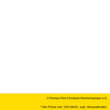
© Roman-Film Christoph Riemensperger e.K.
* Alle Preise inkl. 19% MwSt., zzgl. Versandkosten.