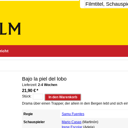
richt
Bajo la piel del lobo
Lieferzeit:
2-4 Wochen
21,90 €
*
Stück:
In den Warenkorb
Drama über einen Trapper, der allein in den Bergen lebt und sich ein
Regie
Samu Fuentes
Schauspieler
Mario Casas
(Martinón)
Irene Escolar
(Adela)