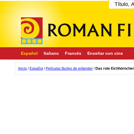
Español
Italiano
Francés
Enseñar con cine
Inicio
/
Español
/
Películas fáciles de entender
/
Das rote Eichhörnche