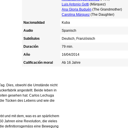
Luis Antonio Gotti
(Márquez)
Ana Gloria Buduén
(The Grandmother)
Carolina Márquez
(The Daughter)
Nacionalidad
Kuba
Audio
Spanisch
Subtítulos
Deutsch, Französisch
Duración
79 min.
Año
16/04/2014
Calificación moral
Ab 16 Jahre
Tag. Dies, obwohl die Umstände nicht
Zuckerfabrik angestellt. Beide leben in
iten gesehen hat. Carlos Lechuga
 die Tücken des Lebens und wie die
lebt und mit dem, was es an spärlichem
 Jahren eine Revolution, die vieles
, die definitionsgemäss eine Bewegung