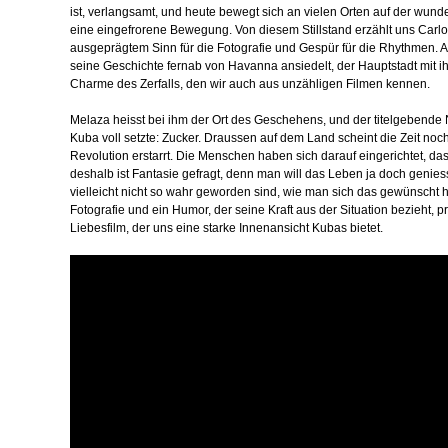
ist, verlangsamt, und heute bewegt sich an vielen Orten auf der wunder
eine eingefrorene Bewegung. Von diesem Stillstand erzählt uns Carlo
ausgeprägtem Sinn für die Fotografie und Gespür für die Rhythmen. Au
seine Geschichte fernab von Havanna ansiedelt, der Hauptstadt mit 
Charme des Zerfalls, den wir auch aus unzähligen Filmen kennen.
Melaza heisst bei ihm der Ort des Geschehens, und der titelgebende Na
Kuba voll setzte: Zucker. Draussen auf dem Land scheint die Zeit noch 
Revolution erstarrt. Die Menschen haben sich darauf eingerichtet, da
deshalb ist Fantasie gefragt, denn man will das Leben ja doch genie
vielleicht nicht so wahr geworden sind, wie man sich das gewünscht h
Fotografie und ein Humor, der seine Kraft aus der Situation bezieht
Liebesfilm, der uns eine starke Innenansicht Kubas bietet.