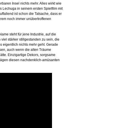
baren Insel nichts mehr. Alles wirkt wie
s Lechuga in seinem ersten Spielfilm mit
ffallend ist schon die Tatsache, dass er
ihrem noch immer unübertroffenen
me steht für jene Industrie, auf die
viel stärker stillgestanden zu sein, die
ss eigentlich nichts mehr geht. Gerade
ssen, auch wenn die alten Träume
ätte. Einzigartige Dekors, sorgsame
, prägen diesen nachdenklich-amüsanten