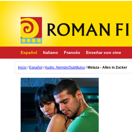
Español
Italiano
Francés
Enseñar con cine
Inicio
/
Español
/
Audio: Alemán/Subtítulos
/
Melaza - Alles in Zucker