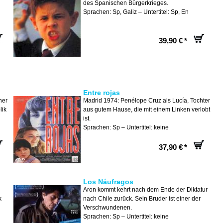
des Spanischen Bürgerkrieges.
Sprachen: Sp, Galiz – Untertitel: Sp, En
39,90 €
*
Entre rojas
ner
Madrid 1974: Penélope Cruz als Lucía, Tochter
lik
aus gutem Hause, die mit einem Linken verlobt
ist.
Sprachen: Sp – Untertitel: keine
37,90 €
*
Los Náufragos
Aron kommt kehrt nach dem Ende der Diktatur
k
nach Chile zurück. Sein Bruder ist einer der
Verschwundenen.
Sprachen: Sp – Untertitel: keine