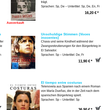
trägt.
Sprachen: Sp, De – Untertitel: Sp, De, En, Fr
16,20 €
*
Ausverkauft
n
Unschuldige Stimmen (Voces
inocentes)
fer
Chava und seine Kindheit während der
ie
Zwangsrekrutierungen für den Bürgerkrieg in
El Salvador.
n
Sprachen: Sp – Untertitel: De, Fr
11,90 €
*
El tiempo entre costuras
Telenovela aus Spanien nach einem Roman
von María Dueñas, die in der Zeit nach dem
spanischen Bürgerkrieg spielt.
Sprachen: Sp – Untertitel: Sp
36,90 €
*