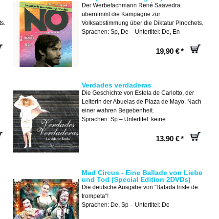
Der Werbefachmann René Saavedra
übernimmt die Kampagne zur
s.
Volksabstimmung über die Diktatur Pinochets.
Sprachen: Sp, De – Untertitel: De, En
19,90 €
*
Verdades verdaderas
Die Geschichte von Estela de Carlotto, der
Leiterin der Abuelas de Plaza de Mayo. Nach
einer wahren Begebenheit.
Sprachen: Sp – Untertitel: keine
13,90 €
*
Mad Circus - Eine Ballade von Liebe
und Tod (Special Edition 2DVDs)
Die deutsche Ausgabe von "Balada triste de
n
trompeta"!
Sprachen: De, Sp – Untertitel: De