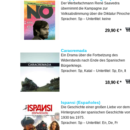
Der Werbefachmann René Saavedra
übernimmt die Kampagne zur
Volksabstimmung über die Diktatur Pinochet
Sprachen: Sp – Untertitel: keine
29,90 €
*
Caracremada
Ein Drama über die Fortsetzung des
Widerstands nach Ende des Spanischen
Bürgerkriegs.
Sprachen: Sp, Katal – Untertitel: Sp, En, It
18,90 €
*
Ispansi (Españoles)
Die Geschichte einer großen Liebe vor dem
Hintergrund der spanischen Geschichte vo
1930 bis 1975.
Sprachen: Sp – Untertitel: En, De, Fr