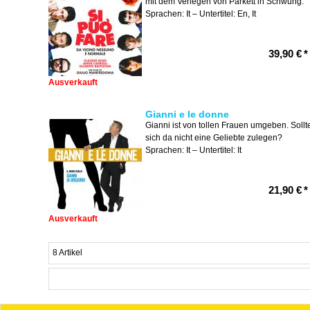
mit dem Verlegen von Parkett in Schwung.
Sprachen: It – Untertitel: En, It
39,90 €
*
Ausverkauft
Gianni e le donne
Gianni ist von tollen Frauen umgeben. Sollt
sich da nicht eine Geliebte zulegen?
Sprachen: It – Untertitel: It
21,90 €
*
Ausverkauft
8 Artikel