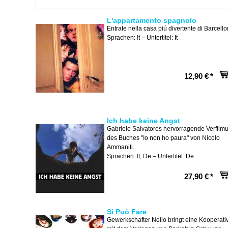
L'appartamento spagnolo
Entrate nella casa piú divertente di Barcello
Sprachen: It – Untertitel: It
12,90 €
*
Ich habe keine Angst
Gabriele Salvatores hervorragende Verfilm
des Buches "Io non ho paura" von Nicolo
Ammaniti.
Sprachen: It, De – Untertitel: De
27,90 €
*
Si Può Fare
Gewerkschafter Nello bringt eine Kooperati