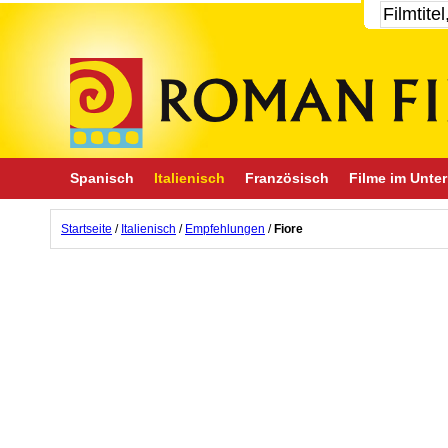
Spanisch
Italienisch
Französisch
Filme im Unter
Startseite
/
Italienisch
/
Empfehlungen
/
Fiore